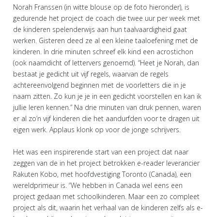
Norah Franssen (in witte blouse op de foto hieronder), is
gedurende het project de coach die twee uur per week met
de kinderen spelenderwijs aan hun taalvaardigheid gaat
werken. Gisteren deed ze al een kleine taaloefening met de
kinderen. In drie minuten schreef elk kind een acrostichon
(ook naamdicht of lettervers genoemd). “Heet je Norah, dan
bestaat je gedicht uit vijf regels, waarvan de regels
achtereenvolgend beginnen met de voorletters die in je
naam zitten. Zo kun je je in een gedicht voorstellen en kan ik
jullie leren kennen.” Na drie minuten van druk pennen, waren
er al zo’n vijf kinderen die het aandurfden voor te dragen uit
eigen werk. Applaus klonk op voor de jonge schrijvers.
Het was een inspirerende start van een project dat naar
zeggen van de in het project betrokken e-reader leverancier
Rakuten Kobo, met hoofdvestiging Toronto (Canada), een
wereldprimeur is. “We hebben in Canada wel eens een
project gedaan met schoolkinderen. Maar een zo compleet
project als dit, waarin het verhaal van de kinderen zelfs als e-