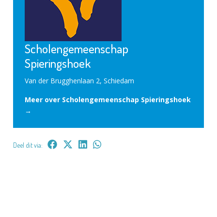
Scholengemeenschap
Spieringshoek
Van der Brugghenlaan 2, Schiedam
Meer over Scholengemeenschap Spieringshoek
→
Deel dit via: