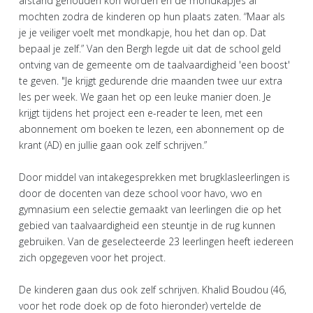
afstand gehouden kon worden en de mondkapjes af
mochten zodra de kinderen op hun plaats zaten. “Maar als
je je veiliger voelt met mondkapje, hou het dan op. Dat
bepaal je zelf.” Van den Bergh legde uit dat de school geld
ontving van de gemeente om de taalvaardigheid 'een boost'
te geven. "Je krijgt gedurende drie maanden twee uur extra
les per week. We gaan het op een leuke manier doen. Je
krijgt tijdens het project een e-reader te leen, met een
abonnement om boeken te lezen, een abonnement op de
krant (AD) en jullie gaan ook zelf schrijven.”
Door middel van intakegesprekken met brugklasleerlingen is
door de docenten van deze school voor havo, vwo en
gymnasium een selectie gemaakt van leerlingen die op het
gebied van taalvaardigheid een steuntje in de rug kunnen
gebruiken. Van de geselecteerde 23 leerlingen heeft iedereen
zich opgegeven voor het project.
De kinderen gaan dus ook zelf schrijven. Khalid Boudou (46,
voor het rode doek op de foto hieronder) vertelde de