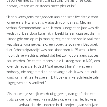
begonnen met schrijven. Dankzij Dirk, die als onze coach
optrad, kregen we er steeds meer plezier in.“
“Ik heb vervolgens meegedaan aan een schrijfwedstrijd voor
jongeren, El Hizjra, dat is Arabisch voor ‘de reis’. Met mijn
verhaal ‘Stemmendans’ won ik toen ik negentien jaar was die
wedstrijd. Daardoor kwam ik in beeld bij een uitgever, die mij
uitnodigde om op mijn manier, zeg maar een snelle taal met
wat plaats voor gekkigheid, een boek te schrijven. Dat boek
‘Het Schnitzelparadijs’ was pas klaar toen ik 25 was. Ik heb
nooit de verwachting gehad dat het zo’n doorslaand succes
zou worden. De eerste recensie die ik kreeg, was in NRC, een
lovende recensie. Ik dacht ‘wat gebeurt hier?’ Ik was een
‘nobody’, die ongeremd en onbevangen als ik was, het leuk
vond om met taal te spelen. Dit boek is in verschillende talen
uitgegeven en is verfilmd.”
“Als iets wat je schrijft wordt uitgegeven, dan geeft dat een
trots gevoel, dat weet ik inmiddels uit ervaring. Het leuke is
dat het verhaal dat de kinderen in dit project gaan schrijven