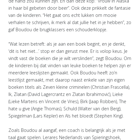
de hand zou kunnen zijn. En dan deze kop: “Vrouw in Alaska
in haar bil gebeten door beer”. Ook deze prikkelt de fantasie
van de kinderen. “Het gaat ons echt lukken om mooie
verhalen te schrijven, ik merk al dat jullie het in je hebben”, zo
gaf Boudou de brugklassers een schouderklopje.
“Wat lezen betreft: als je aan een boek begint, en je denkt,
‘dit is het niet…’ stop er dan gerust mee. Er is volop keus. Je
vindt vast de boeken die je wilt verslinden”, zegt Boudou. Om
de kinderen bij dat vinden van leuke boeken te helpen zijn er
meerdere leeslijsten gemaakt. Ook Boudou heeft zo’n
leestlijst gemaakt, met daarop naast enkele van zijn eigen
boeken titels als Zeven kleine criminelen (Christian Frascella),
Ik, Zlatan (David Lagercrantz en Zlatan Ibrahimović), Lieke
(Lieke Martens en Vincent de Vries), Birk (Jaap Robben), The
hate u give (Angie Thomas), Schuld (Walter van den Berg),
Spiegelman (Lars Kepler) en Als het bloedt (Stephen King).
Zoals Boudou al aangaf, een coach is belangrijk als je met
taal gaat spelen. Lerares Nederlands van Spieringshoek,