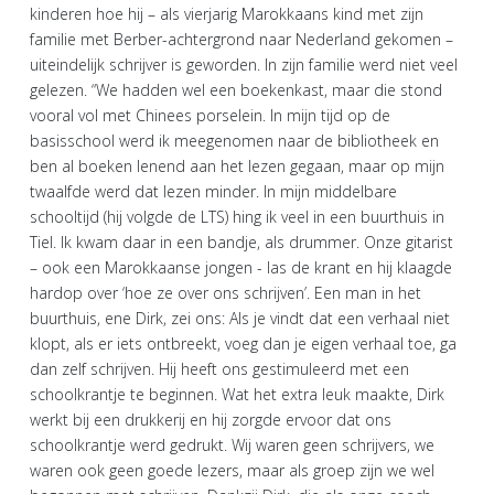
kinderen hoe hij – als vierjarig Marokkaans kind met zijn
familie met Berber-achtergrond naar Nederland gekomen –
uiteindelijk schrijver is geworden. In zijn familie werd niet veel
gelezen. “We hadden wel een boekenkast, maar die stond
vooral vol met Chinees porselein. In mijn tijd op de
basisschool werd ik meegenomen naar de bibliotheek en
ben al boeken lenend aan het lezen gegaan, maar op mijn
twaalfde werd dat lezen minder. In mijn middelbare
schooltijd (hij volgde de LTS) hing ik veel in een buurthuis in
Tiel. Ik kwam daar in een bandje, als drummer. Onze gitarist
– ook een Marokkaanse jongen - las de krant en hij klaagde
hardop over ‘hoe ze over ons schrijven’. Een man in het
buurthuis, ene Dirk, zei ons: Als je vindt dat een verhaal niet
klopt, als er iets ontbreekt, voeg dan je eigen verhaal toe, ga
dan zelf schrijven. Hij heeft ons gestimuleerd met een
schoolkrantje te beginnen. Wat het extra leuk maakte, Dirk
werkt bij een drukkerij en hij zorgde ervoor dat ons
schoolkrantje werd gedrukt. Wij waren geen schrijvers, we
waren ook geen goede lezers, maar als groep zijn we wel