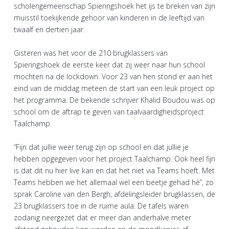
scholengemeenschap Spieringshoek het ijs te breken van zijn
muisstil toekijkende gehoor van kinderen in de leeftijd van
twaalf en dertien jaar.
Gisteren was het voor de 210 brugklassers van
Spieringshoek de eerste keer dat zij weer naar hun school
mochten na de lockdown. Voor 23 van hen stond er aan het
eind van de middag meteen de start van een leuk project op
het programma. De bekende schrijver Khalid Boudou was op
school om de aftrap te geven van taalvaardigheidsproject
Taalchamp.
“Fijn dat jullie weer terug zijn op school en dat jullie je
hebben opgegeven voor het project Taalchamp. Ook heel fijn
is dat dit nu hier live kan en dat het niet via Teams hoeft. Met
Teams hebben we het allemaal wel een beetje gehad hè”, zo
sprak Caroline van den Bergh, afdelingsleider brugklassen, de
23 brugklassers toe in de ruime aula. De tafels waren
zodanig neergezet dat er meer dan anderhalve meter