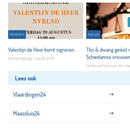
Winkelen
Nieuws
Valentijn de Heer komt signeren
Tbs & dwang geëist 
Schiedamse vrouwe
Partnerbijdrage - 06-08-2026
Cerberus/Frank van den Els
Lees ook
Vlaardingen24
Maassluis24