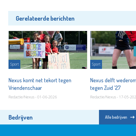
Gerelateerde berichten
Sport
Sport
jd'
Nexus komt net tekort tegen
Nexus delft wederom
Vriendenschaar
tegen Zuid ’27
Redactie/Nexus - 01-06-2026
Redactie/Nexus - 17-05-20
Bedrijven
Alle bedrijven