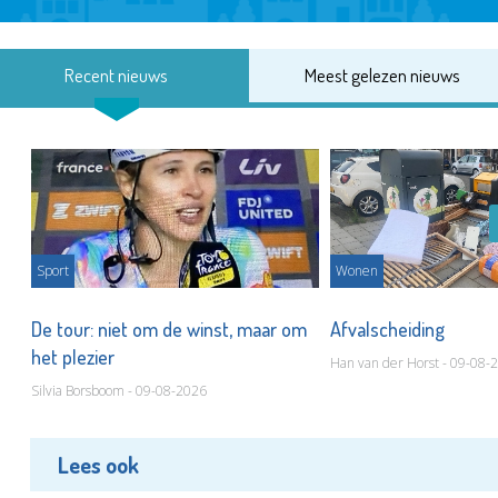
Recent nieuws
Meest gelezen nieuws
Sport
Wonen
De tour: niet om de winst, maar om
Afvalscheiding
het plezier
Han van der Horst - 09-08-
Silvia Borsboom - 09-08-2026
Lees ook