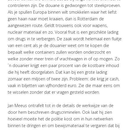
controleren zijn. De douane is gedwongen tot steekproeven.
Als je spullen Europa binnen wilt smokkelen waar het liefst
geen haan naar moet kraaien, dan is Rotterdam de
aangewezen route. Geldt trouwens ook voor wapens,
nucleair materiaal en zo. Vooral fruit is een geschikte lading
om drugs in te verbergen. De zaak wordt helemaal een fluitje
van een cent als je de douanier weet om te kopen die
bepaalt welke containers zullen worden onderzocht en
welke zonder meer trein of vrachtwagen in of op mogen. Zo
´n douanier krijgt een paar procent van de kostbare inhoud
die hij heeft doorgelaten. Dat kan bij een grote lading
zomaar een miljoen of twee zijn. Probleem: die krijg je cash,
vaak in biljetten van vijfhonderd euro. Zie die maar eens om
te wisselen zonder dat er vragen gesteld worden.
Jan Meeus ontrafelt tot in de details de werkwijze van de
door hem beschreven drugscriminelen. Ook laat hij zien
hoeveel moeite het de politie kost om in hun netwerken
binnen te dringen en om bewijsmateriaal te vergaren dat bij