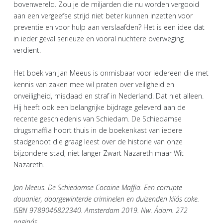
bovenwereld. Zou je de miljarden die nu worden vergooid
aan een vergeefse strijd niet beter kunnen inzetten voor
preventie en voor hulp aan verslaafden? Het is een idee dat
in ieder geval serieuze en vooral nuchtere overweging
verdient.
Het boek van Jan Meeus is onmisbaar voor iedereen die met
kennis van zaken mee wil praten over veiligheid en
onveiligheid, misdaad en straf in Nederland. Dat niet alleen.
Hij heeft ook een belangrijke bijdrage geleverd aan de
recente geschiedenis van Schiedam. De Schiedamse
drugsmaffia hoort thuis in de boekenkast van iedere
stadgenoot die graag leest over de historie van onze
bijzondere stad, niet langer Zwart Nazareth maar Wit
Nazareth.
Jan Meeus. De Schiedamse Cocaïne Maffia. Een corrupte
douanier, doorgewinterde criminelen en duizenden kilo´s coke.
ISBN 9789046822340. Amsterdam 2019. Nw. A´dam. 272
pagina´s