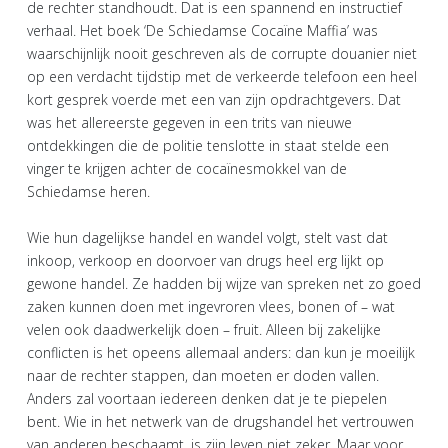
de rechter standhoudt. Dat is een spannend en instructief
verhaal. Het boek ‘De Schiedamse Cocaïne Maffia’ was
waarschijnlijk nooit geschreven als de corrupte douanier niet
op een verdacht tijdstip met de verkeerde telefoon een heel
kort gesprek voerde met een van zijn opdrachtgevers. Dat
was het allereerste gegeven in een trits van nieuwe
ontdekkingen die de politie tenslotte in staat stelde een
vinger te krijgen achter de cocaïnesmokkel van de
Schiedamse heren.
Wie hun dagelijkse handel en wandel volgt, stelt vast dat
inkoop, verkoop en doorvoer van drugs heel erg lijkt op
gewone handel. Ze hadden bij wijze van spreken net zo goed
zaken kunnen doen met ingevroren vlees, bonen of – wat
velen ook daadwerkelijk doen – fruit. Alleen bij zakelijke
conflicten is het opeens allemaal anders: dan kun je moeilijk
naar de rechter stappen, dan moeten er doden vallen.
Anders zal voortaan iedereen denken dat je te piepelen
bent. Wie in het netwerk van de drugshandel het vertrouwen
van anderen beschaamt, is zijn leven niet zeker. Maar voor