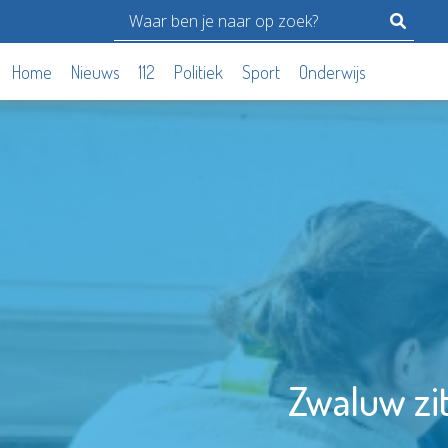
Home
Nieuws
112
Politiek
Sport
Onderwijs
Zwaluw zit