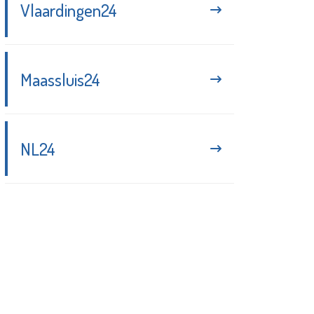
Vlaardingen24
Maassluis24
NL24
Blijf up-to-date