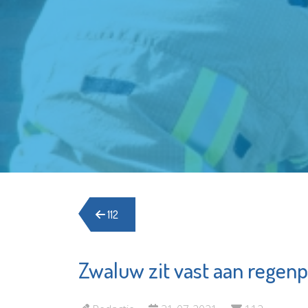
112
Zwaluw zit vast aan regenp
Stichtin
Irado
Schied
Bekijk de pagina