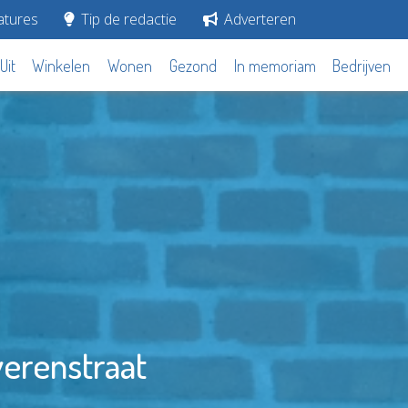
tures
Tip de redactie
Adverteren
Uit
Winkelen
Wonen
Gezond
In memoriam
Bedrijven
verenstraat