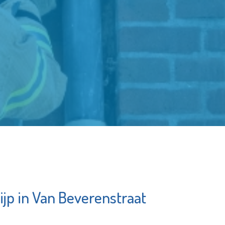
ijp in Van Beverenstraat
g Primo
Rotterdam The
am
Hague Airport