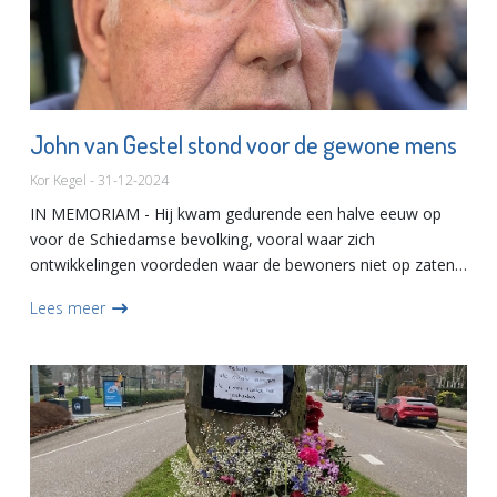
John van Gestel stond voor de gewone mens
Kor Kegel - 31-12-2024
IN MEMORIAM - Hij kwam gedurende een halve eeuw op
voor de Schiedamse bevolking, vooral waar zich
ontwikkelingen voordeden waar de bewoners niet op zaten
te wachten. Dat maakte hem voor het gemeentebestuur en
Lees meer
de woningcorporaties...