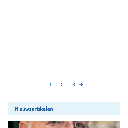
1
2
3
Nieuwsartikelen