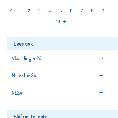
1
2
3
4
5
6
7
8
9
10
Lees ook
Vlaardingen24
Maassluis24
NL24
Blijf up-to-date