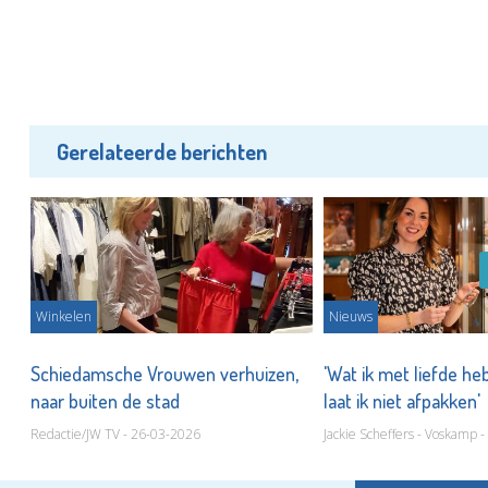
Gerelateerde berichten
Winkelen
Nieuws
Schiedamsche Vrouwen verhuizen,
'Wat ik met liefde h
naar buiten de stad
laat ik niet afpakken'
Redactie/JW TV - 26-03-2026
Jackie Scheffers - Voskamp 