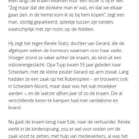
even langs de kraam kwamen voor ‘een vissie’ is hij er wel.
“Zeg maar dat die donkere man er was, en dat we elkaar
gaan zien. In de hemel kom ik vis bij hem kopen”, zegt een
man, slordig geparkeerd, spleetje tussen zijn tanden,
waarschijnlijk met zijn roots op de Antillien.
Hij zegt het tegen Renée Statz, dochter van Gerard, die de
afgelopen weken de honneurs waarnam voor haar vader.
Vroeger stond ze vaker achter de kraam, als kind uit een
visboerengeslacht. Opa Tuyp kwam 55 jaar geleden naar
Schiedam, met de kleine peuter Gerard op arm zowat. Lang
hadden ze een zaak op het Rubensplein – en trouwens ook
in Schiedam-Noord, maar daar was het wat moeilijker
aarden –, en de laatste vijftien jaar of zo de kraam. Die al
verschillende keren te kampen had met vandalisme en
brand.
Nu gaat de kraam terug naar Ede, naar de verhuurder. Renée
werkt in de kinderopvang, zou er wel voor voelen om de
zaak voort te zetten, met hulp van medewerkers, al was het