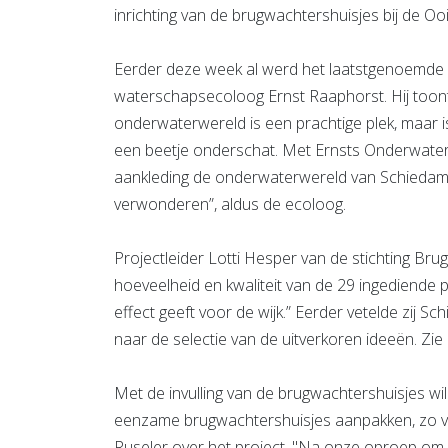
inrichting van de brugwachtershuisjes bij de O
Eerder deze week al werd het laatstgenoemde h
waterschapsecoloog Ernst Raaphorst. Hij toont
onderwaterwereld is een prachtige plek, maar
een beetje onderschat. Met Ernsts Onderwater
aankleding de onderwaterwereld van Schiedam 
verwonderen”, aldus de ecoloog.
Projectleider Lotti Hesper van de stichting Br
hoeveelheid en kwaliteit van de 29 ingediende p
effect geeft voor de wijk.” Eerder vetelde zij 
naar de selectie van de uitverkoren ideeën. Zie
Met de invulling van de brugwachtershuisjes wi
eenzame brugwachtershuisjes aanpakken, zo 
Ruseler over het project. "Na onze oproep om o