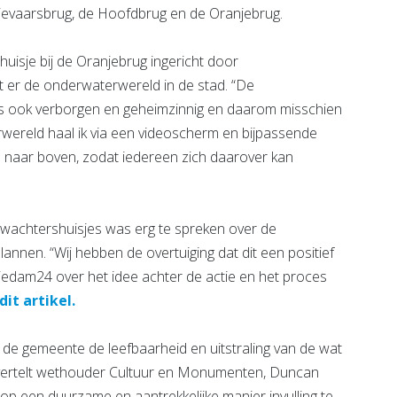
oievaarsbrug, de Hoofdbrug en de Oranjebrug.
uisje bij de Oranjebrug ingericht door
 er de onderwaterwereld in de stad. “De
 is ook verborgen en geheimzinnig en daarom misschien
wereld haal ik via een videoscherm en bijpassende
naar boven, zodat iedereen zich daarover kan
ugwachtershuisjes was erg te spreken over de
lannen. “Wij hebben de overtuiging dat dit een positief
Schiedam24 over het idee achter de actie en het proces
dit artikel.
l de gemeente de leefbaarheid en uitstraling van de wat
vertelt wethouder Cultuur en Monumenten, Duncan
p een duurzame en aantrekkelijke manier invulling te