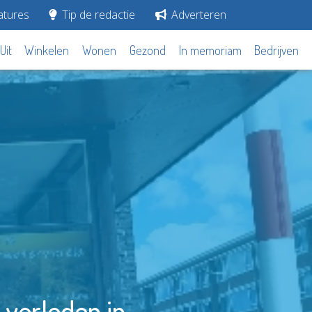
tures
Tip de redactie
Adverteren
Uit
Winkelen
Wonen
Gezond
In memoriam
Bedrijven
 verleden in