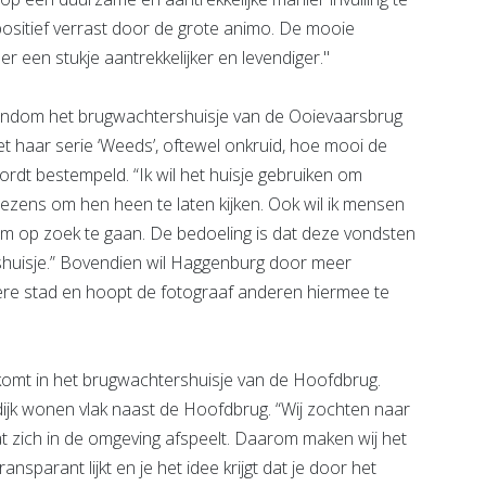
ositief verrast door de grote animo. De mooie
 een stukje aantrekkelijker en levendiger."
rondom het brugwachtershuisje van de Ooievaarsbrug
 haar serie ‘Weeds’, oftewel onkruid, hoe mooi de
rdt bestempeld. “Ik wil het huisje gebruiken om
zens om hen heen te laten kijken. Ook wil ik mensen
am op zoek te gaan. De bedoeling is dat deze vondsten
rshuisje.” Bovendien wil Haggenburg door meer
ere stad en hoopt de fotograaf anderen hiermee te
 komt in het brugwachtershuisje van de Hoofdbrug.
k wonen vlak naast de Hoofdbrug. “Wij zochten naar
t zich in de omgeving afspeelt. Daarom maken wij het
sparant lijkt en je het idee krijgt dat je door het