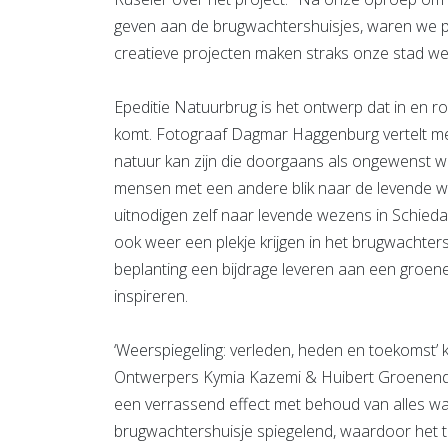
geven aan de brugwachtershuisjes, waren we p
creatieve projecten maken straks onze stad weer
Epeditie Natuurbrug is het ontwerp dat in en 
komt. Fotograaf Dagmar Haggenburg vertelt met
natuur kan zijn die doorgaans als ongewenst wo
mensen met een andere blik naar de levende we
uitnodigen zelf naar levende wezens in Schied
ook weer een plekje krijgen in het brugwachte
beplanting een bijdrage leveren aan een groen
inspireren.
‘Weerspiegeling: verleden, heden en toekomst’
Ontwerpers Kymia Kazemi & Huibert Groenendij
een verrassend effect met behoud van alles wa
brugwachtershuisje spiegelend, waardoor het tran