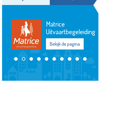
Aleida Praktijk
voor
Verloskunde
Bekijk de pagina