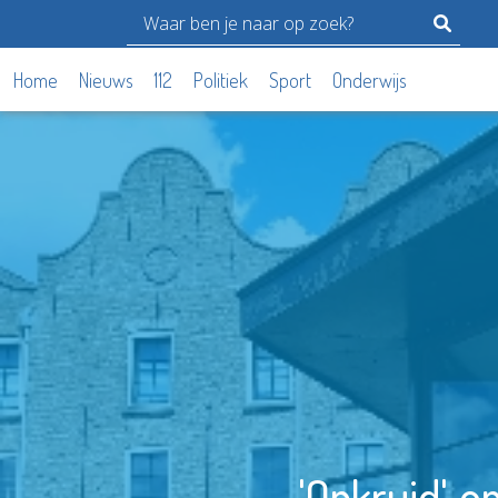
Home
Nieuws
112
Politiek
Sport
Onderwijs
'Onkruid', 