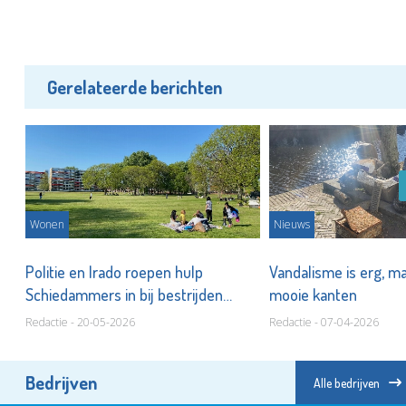
Gerelateerde berichten
Wonen
Nieuws
Politie en Irado roepen hulp
Vandalisme is erg, m
Schiedammers in bij bestrijden
mooie kanten
graffiti
Redactie - 20-05-2026
Redactie - 07-04-2026
Bedrijven
Alle bedrijven