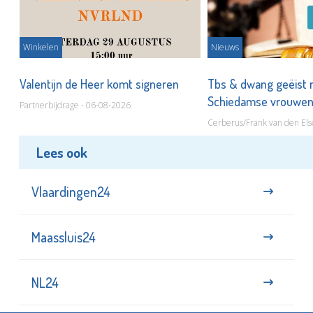
Winkelen
Nieuws
Valentijn de Heer komt signeren
Tbs & dwang geëist 
Schiedamse vrouwe
Partnerbijdrage - 06-08-2026
Cerberus/Frank van den Els
Lees ook
Vlaardingen24
Maassluis24
NL24