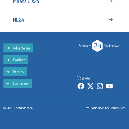
Maassluis24
NL24
Adverteren
Contact
Privacy
Volg ons:
Disclaimer
© 2026 - Schiedam24
Crealisatie door
The MindOffice