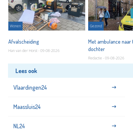
Wonen
Gezond
Afvalscheiding
Met ambulance naar 
dochter
Han van der Horst - 09-08-2026
Redactie - 09-08-2026
Lees ook
Vlaardingen24
Maassluis24
NL24