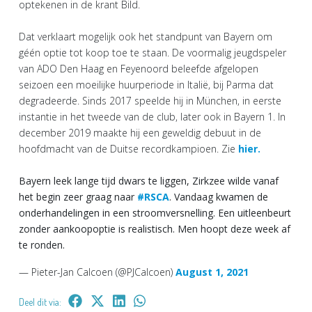
optekenen in de krant Bild.
Dat verklaart mogelijk ook het standpunt van Bayern om
géén optie tot koop toe te staan. De voormalig jeugdspeler
van ADO Den Haag en Feyenoord beleefde afgelopen
seizoen een moeilijke huurperiode in Italië, bij Parma dat
degradeerde. Sinds 2017 speelde hij in München, in eerste
instantie in het tweede van de club, later ook in Bayern 1. In
december 2019 maakte hij een geweldig debuut in de
hoofdmacht van de Duitse recordkampioen. Zie
hier.
Bayern leek lange tijd dwars te liggen, Zirkzee wilde vanaf
het begin zeer graag naar
#RSCA
. Vandaag kwamen de
onderhandelingen in een stroomversnelling. Een uitleenbeurt
zonder aankoopoptie is realistisch. Men hoopt deze week af
te ronden.
— Pieter-Jan Calcoen (@PJCalcoen)
August 1, 2021
Deel dit via: