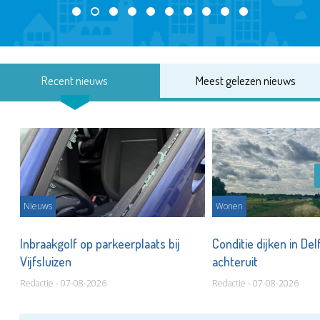
Recent nieuws
Meest gelezen nieuws
Nieuws
Wonen
Inbraakgolf op parkeerplaats bij
Conditie dijken in Del
Vijfsluizen
achteruit
Redactie - 07-08-2026
Redactie - 07-08-2026