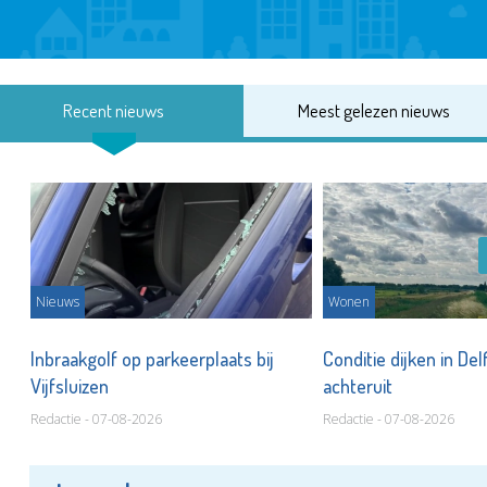
Recent nieuws
Meest gelezen nieuws
Nieuws
Wonen
Inbraakgolf op parkeerplaats bij
Conditie dijken in Del
Vijfsluizen
achteruit
Redactie - 07-08-2026
Redactie - 07-08-2026