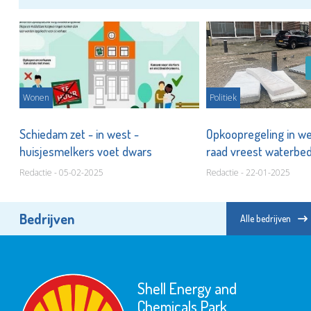
Wonen
Politiek
Schiedam zet - in west -
Opkoopregeling in we
huisjesmelkers voet dwars
raad vreest waterbe
Redactie - 05-02-2025
Redactie - 22-01-2025
Bedrijven
Alle bedrijven
Shell Energy and
Chemicals Park