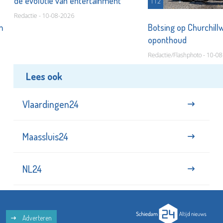
de evolutie van entertainment
112
Redactie - 10-08-2026
m
Botsing op Churchill
oponthoud
Redactie/Flashphoto - 10-0
Lees ook
Vlaardingen24
Maassluis24
NL24
Adverteren