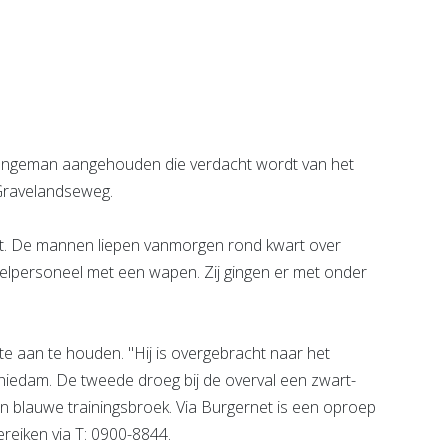
e pagina
Bekijk de pagina
ongeman aangehouden die verdacht wordt van het
Gravelandseweg.
. De mannen liepen vanmorgen rond kwart over
elpersoneel met een wapen. Zij gingen er met onder
hte aan te houden. "Hij is overgebracht naar het
 Schiedam. De tweede droeg bij de overval een zwart-
en blauwe trainingsbroek. Via Burgernet is een oproep
ereiken via T: 0900-8844.