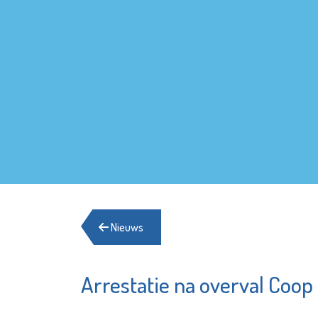
Nieuws
Arrestatie na overval Coop
Poppodium De
Irado
Kroepoekfabriek