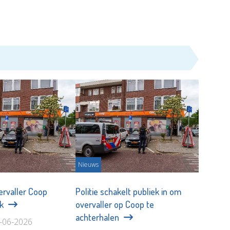
Nieuws
vervaller Coop
Politie schakelt publiek in om
jk
overvaller op Coop te
achterhalen
9-06-2026