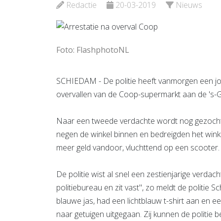
Bekijk d
Redactie
20-03-2019
Nieuws
Bekijk de pagina
Foto: FlashphotoNL
SCHIEDAM - De politie heeft vanmorgen een j
overvallen van de Coop-supermarkt aan de 's-
Naar een tweede verdachte wordt nog gezocht
negen de winkel binnen en bedreigden het wink
meer geld vandoor, vluchttend op een scooter.
De politie wist al snel een zestienjarige verdac
politiebureau en zit vast", zo meldt de politie
blauwe jas, had een lichtblauw t-shirt aan en e
naar getuigen uitgegaan. Zij kunnen de politie b