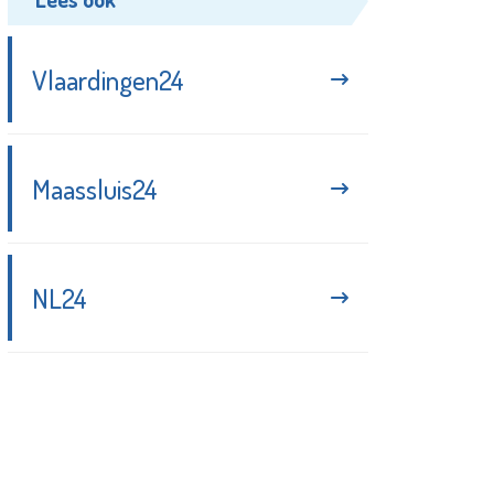
Vlaardingen24
Maassluis24
NL24
Blijf up-to-date