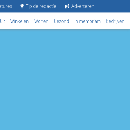
tures
Tip de redactie
Adverteren
Uit
Winkelen
Wonen
Gezond
In memoriam
Bedrijven