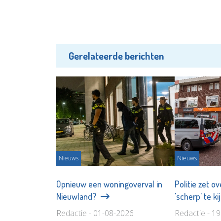
Gerelateerde berichten
Nieuws
Nieuws
Opnieuw een woningoverval in
Politie zet o
Nieuwland?
'scherp' te ki
Redactie - 01-08-2026
Redactie - 1