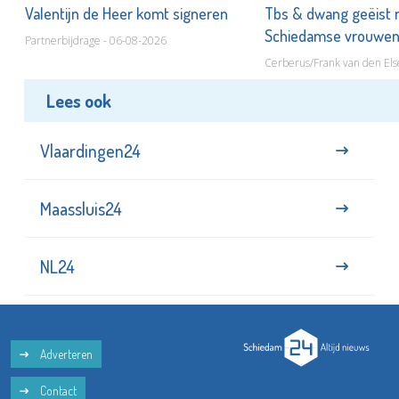
Valentijn de Heer komt signeren
Tbs & dwang geëist 
Schiedamse vrouwe
Partnerbijdrage - 06-08-2026
Cerberus/Frank van den Els
Lees ook
Vlaardingen24
Maassluis24
NL24
Adverteren
Contact