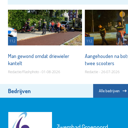
112
112
Man gewond omdat driewieler
Aangehouden na bots
kantelt
twee scooters
Redactie/Flashphoto - 01-08-2026
Redactie - 26-07-2026
Bedrijven
Alle bedrijven
Zwembad Groenoord