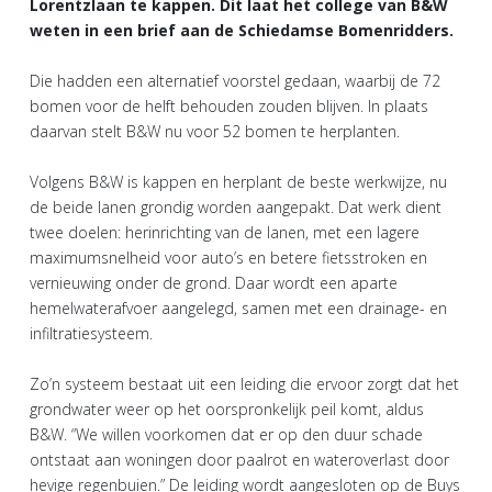
Lorentzlaan te kappen. Dit laat het college van B&W
weten in een brief aan de Schiedamse Bomenridders.
Die hadden een alternatief voorstel gedaan, waarbij de 72
bomen voor de helft behouden zouden blijven. In plaats
daarvan stelt B&W nu voor 52 bomen te herplanten.
Volgens B&W is kappen en herplant de beste werkwijze, nu
de beide lanen grondig worden aangepakt. Dat werk dient
twee doelen: herinrichting van de lanen, met een lagere
maximumsnelheid voor auto’s en betere fietsstroken en
vernieuwing onder de grond. Daar wordt een aparte
hemelwaterafvoer aangelegd, samen met een drainage- en
infiltratiesysteem.
Zo’n systeem bestaat uit een leiding die ervoor zorgt dat het
grondwater weer op het oorspronkelijk peil komt, aldus
B&W. “We willen voorkomen dat er op den duur schade
ontstaat aan woningen door paalrot en wateroverlast door
hevige regenbuien.” De leiding wordt aangesloten op de Buys