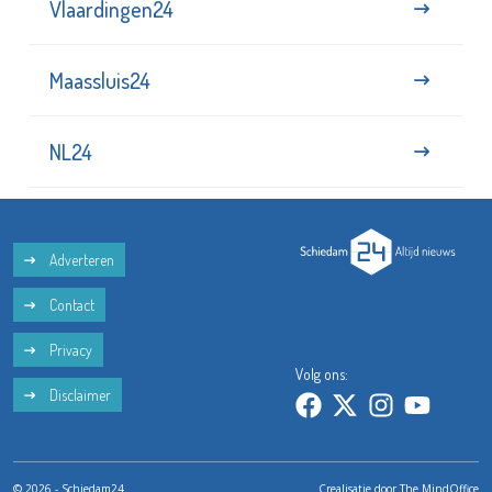
Vlaardingen24
Maassluis24
NL24
Adverteren
Contact
Privacy
Volg ons:
Disclaimer
© 2026 - Schiedam24
Crealisatie door
The MindOffice