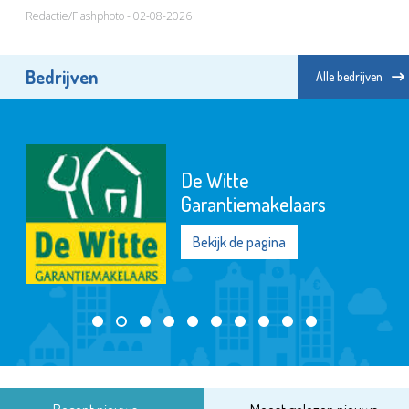
Redactie/Flashphoto - 02-08-2026
Bedrijven
Alle bedrijven
De Witte
Garantiemakelaars
Bekijk de pagina