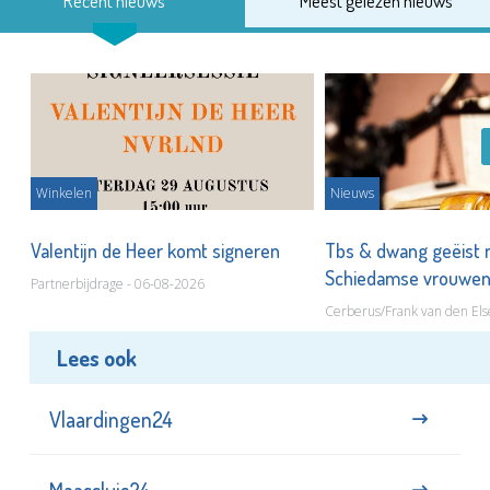
Recent nieuws
Meest gelezen nieuws
Winkelen
Nieuws
Valentijn de Heer komt signeren
Tbs & dwang geëist 
Schiedamse vrouwe
Partnerbijdrage - 06-08-2026
Cerberus/Frank van den Els
Lees ook
Vlaardingen24
Maassluis24