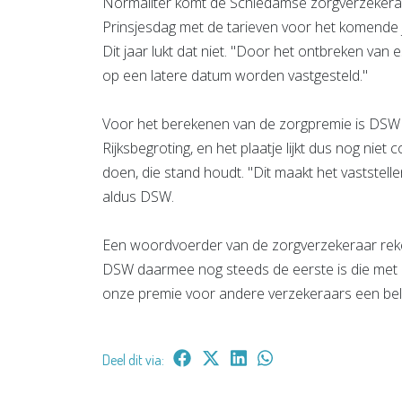
Normaliter komt de Schiedamse zorgverzekeraa
Prinsjesdag met de tarieven voor het komende 
Dit jaar lukt dat niet. "Door het ontbreken van 
op een latere datum worden vastgesteld."
Voor het berekenen van de zorgpremie is DSW a
Rijksbegroting, en het plaatje lijkt dus nog n
doen, die stand houdt. "Dit maakt het vaststel
aldus DSW.
Een woordvoerder van de zorgverzekeraar reke
DSW daarmee nog steeds de eerste is die met 
onze premie voor andere verzekeraars een belan
Deel dit via: