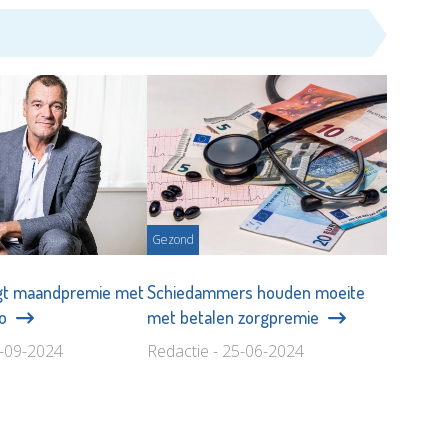
Gezond
t maandpremie met
Schiedammers houden moeite
ro
met betalen zorgpremie
4-09-2024
Redactie - 25-06-2024