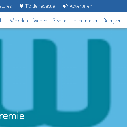
tures
Tip de redactie
Adverteren
Uit
Winkelen
Wonen
Gezond
In memoriam
Bedrijven
remie