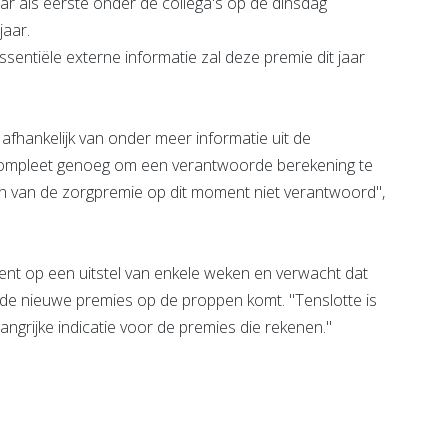
r als eerste onder de collega's op de dinsdag
jaar.
essentiële externe informatie zal deze premie dit jaar
fhankelijk van onder meer informatie uit de
iet compleet genoeg om een verantwoorde berekening te
len van de zorgpremie op dit moment niet verantwoord",
nt op een uitstel van enkele weken en verwacht dat
de nieuwe premies op de proppen komt. "Tenslotte is
grijke indicatie voor de premies die rekenen."