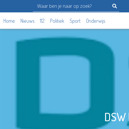
Home
Nieuws
112
Politiek
Sport
Onderwijs
DSW 