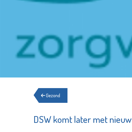
Gezond
DSW komt later met nieuw
St.-Jozefmavo
Irado