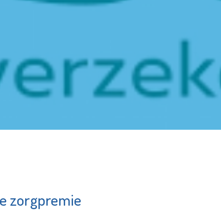
e zorgpremie
Museum
Vlaardingen