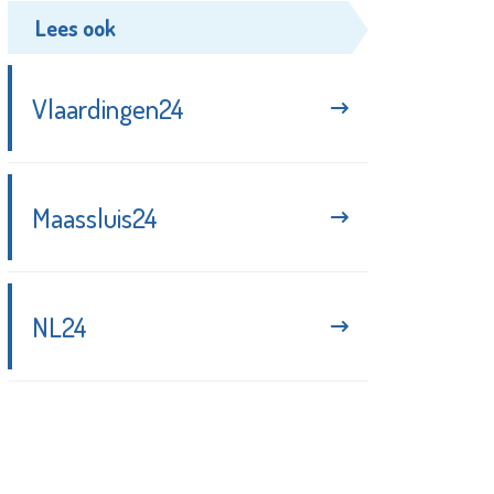
Lees ook
Vlaardingen24
Maassluis24
NL24
Blijf up-to-date