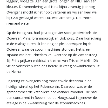
leggen", vroeg ze. Aan een grote jongen en NIET aan een
kleuter. De vernedering voel ik na bijna zeventig jaar nog.
Overigens mocht ik het nooit vertellen als wij een keer wel
bij C&A geslaagd waren. Dat was armoedig. Dat mocht
niemand weten.
Op de Hoogtraat had je vroeger vier speelgoedwinkels: de
Ooievaar, Prins, Bramnoordijk en Bokhorst. Daar kon ik lang
in de etalage turen. Ik kan nog de plek aanwijzen bij de
Ooievaar waar de stoommachines stonden. Het is een
zijraam van het Schiedam 750-kantoor op de Zwaansteeg.
Bij Prins prijkten elektrische treinen van Trix en Märklin. Die
vielen volstrekt buiten ons bereik. Ik kreeg opwindtreinen uit
de Hema.
Engering zit overigens nog maar enkele decennia in de
huidige winkel op het Rubensplein. Daarvoor was er de
gerenommeerde katholieke boekhandel Roodbol. Die had
een concurrent in Rebers, op de Hoogstraat tegenover de
etalage in de Zwaansteeg met de stoommachines.