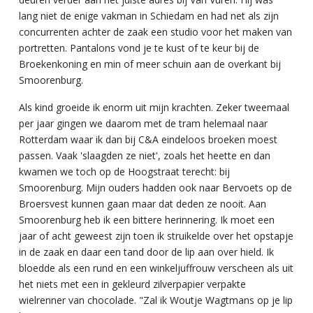
lang niet de enige vakman in Schiedam en had net als zijn
concurrenten achter de zaak een studio voor het maken van
portretten. Pantalons vond je te kust of te keur bij de
Broekenkoning en min of meer schuin aan de overkant bij
Smoorenburg.
Als kind groeide ik enorm uit mijn krachten. Zeker tweemaal
per jaar gingen we daarom met de tram helemaal naar
Rotterdam waar ik dan bij C&A eindeloos broeken moest
passen. Vaak 'slaagden ze niet', zoals het heette en dan
kwamen we toch op de Hoogstraat terecht: bij
Smoorenburg. Mijn ouders hadden ook naar Bervoets op de
Broersvest kunnen gaan maar dat deden ze nooit. Aan
Smoorenburg heb ik een bittere herinnering. Ik moet een
jaar of acht geweest zijn toen ik struikelde over het opstapje
in de zaak en daar een tand door de lip aan over hield. Ik
bloedde als een rund en een winkeljuffrouw verscheen als uit
het niets met een in gekleurd zilverpapier verpakte
wielrenner van chocolade. "Zal ik Woutje Wagtmans op je lip