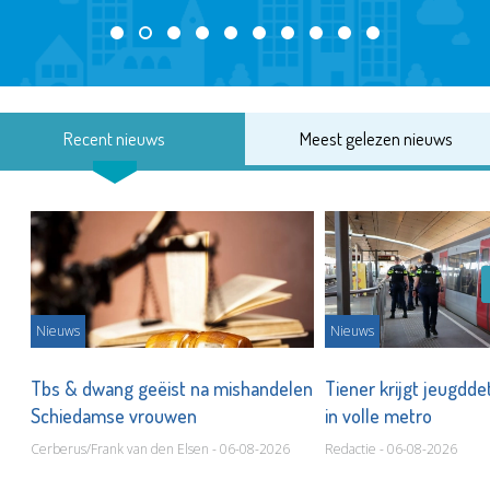
Recent nieuws
Meest gelezen nieuws
Nieuws
Nieuws
Tbs & dwang geëist na mishandelen
Tiener krijgt jeugdde
Schiedamse vrouwen
in volle metro
Cerberus/Frank van den Elsen - 06-08-2026
Redactie - 06-08-2026