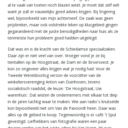
al te vaak van toeten noch blazen weet. Je moet dat zelf wél
want je zult er nauwelijks goed advies krijgen. Bij Engering
wel, bijvoorbeeld van mijn achterneef. De zaak was geen
prijsbreker, maar ook volstrekte leken op klusgebied gingen
gegarandeerd met de juiste benodigdheden naar huis als ze
tenminste hun probleem goed hadden uitgelegd.
Dat was en is de kracht van de Schiedamse speciaalzaken.
Daar zijn er niet veel van over. Vroeger vond je ze bij
tientallen op de Hoogstraat, de Dam en de Broersvest. Je
kon zo ongeveer alles krijgen wat je nodig had. Voor de
Tweede Wereldoorlog verzon de voorzitter van de
winkeliersvereniging Anton van Duinhoven, tevens
socialistisch raadslid, de leuze: 'De Hoogstraat, Uw
warenhuis'. Dat wisten de ondernemers met elkaar tot diep
in de jaren tachtig waar te maken. Wie aan radio´s knutselde
kon bijvoorbeeld niet om Van de Pavoordt heen. Daar was
alles op dit gebied te koop. Tegenwoordig is er café ´t Spul
gevestigd. Liefhebbers van fotografie waren een paar
deuren verder aan het juiste adres bij Van Vuren. Hij was