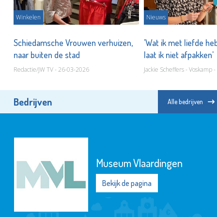
Winkelen
Nieuws
Schiedamsche Vrouwen verhuizen,
'Wat ik met liefde h
naar buiten de stad
laat ik niet afpakken'
Redactie/JW TV - 26-03-2026
Jackie Scheffers - Voskamp 
Bedrijven
Alle bedrijven
Fonds Schiedam
Vlaardingen e.o.
Bekijk de pagina