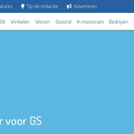
tures
Tip de redactie
Adverteren
Uit
Winkelen
Wonen
Gezond
In memoriam
Bedrijven
r voor GS