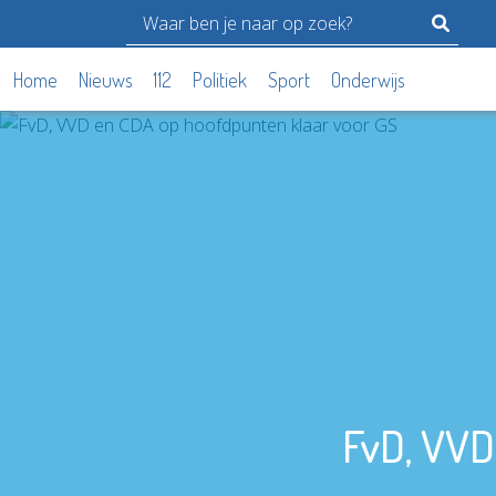
Home
Nieuws
112
Politiek
Sport
Onderwijs
FvD, VVD