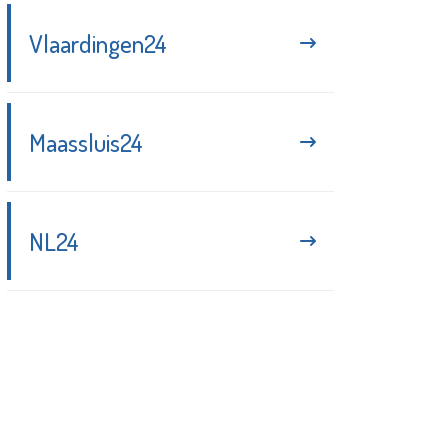
Vlaardingen24
Maassluis24
NL24
Blijf up-to-date