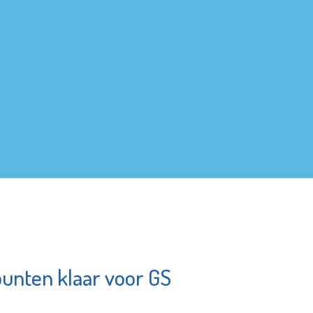
unten klaar voor GS
Stedelijk
zefmavo
Gymnasium
Schiedam