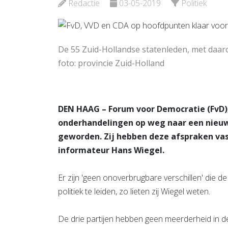
Bekijk d
Redactie
03-05-2019
Politiek
Bekijk de pagina
De 55 Zuid-Hollandse statenleden, met daa
foto: provincie Zuid-Holland
DEN HAAG – Forum voor Democratie (FvD), 
onderhandelingen op weg naar een nieuw
geworden. Zij hebben deze afspraken vas
informateur Hans Wiegel.
Er zijn 'geen onoverbrugbare verschillen' die 
politiek te leiden, zo lieten zij Wiegel weten.
De drie partijen hebben geen meerderheid in d