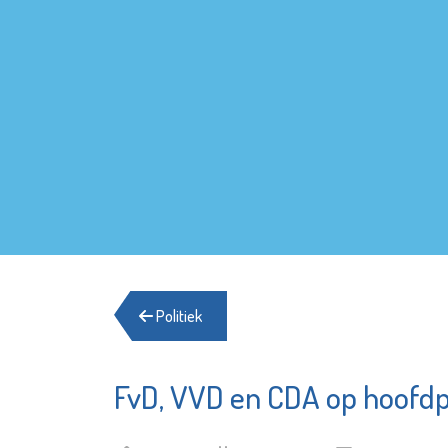
Politiek
FvD, VVD en CDA op hoofdp
Sir Winston Fun
St.-Jo
& Games
Schiedam