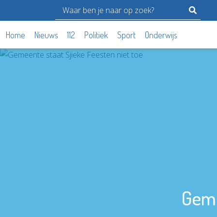
Home
Nieuws
112
Politiek
Sport
Onderwijs
Geme