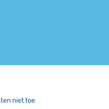
ten niet toe
Argos Zorggroep