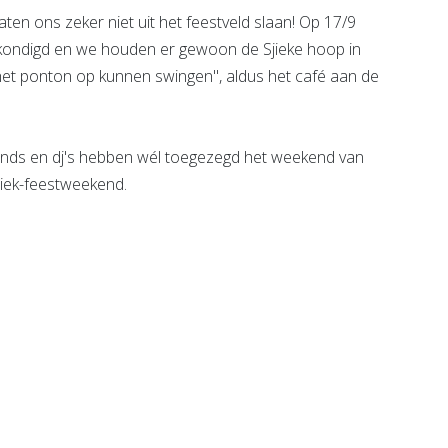
laten ons zeker niet uit het feestveld slaan! Op 17/9
ondigd en we houden er gewoon de Sjieke hoop in
het ponton op kunnen swingen", aldus het café aan de
bands en dj's hebben wél toegezegd het weekend van
jiek-feestweekend.