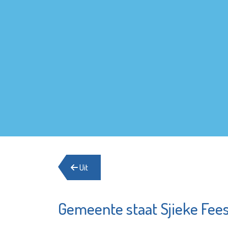
Uit
Gemeente staat Sjieke Fees
Matrice
SIKO
Uitvaartbegeleiding