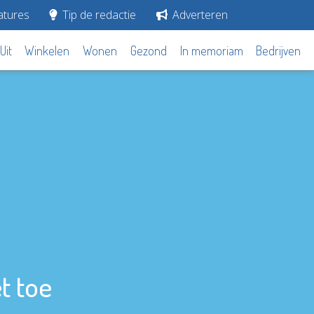
tures
Tip de redactie
Adverteren
Uit
Winkelen
Wonen
Gezond
In memoriam
Bedrijven
t toe