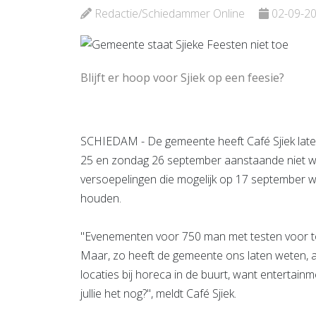
Bekijk d
Redactie/Schiedammer Online
02-09-2
Bekijk de pagina
Blijft er hoop voor Sjiek op een feesie?
SCHIEDAM - De gemeente heeft Café Sjiek laten
25 en zondag 26 september aanstaande niet w
versoepelingen die mogelijk op 17 september 
houden.
"Evenementen voor 750 man met testen voor to
Maar, zo heeft de gemeente ons laten weten, a
locaties bij horeca in de buurt, want entertain
jullie het nog?", meldt Café Sjiek.