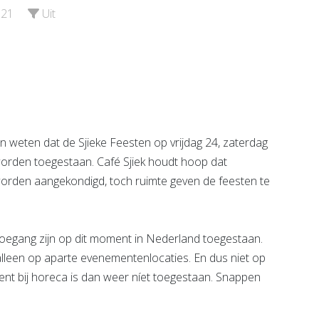
e pagina
Bekijk de pagina
021
Uit
 weten dat de Sjieke Feesten op vrijdag 24, zaterdag
orden toegestaan. Café Sjiek houdt hoop dat
worden aangekondigd, toch ruimte geven de feesten te
egang zijn op dit moment in Nederland toegestaan.
lleen op aparte evenementenlocaties. En dus niet op
ment bij horeca is dan weer níet toegestaan. Snappen