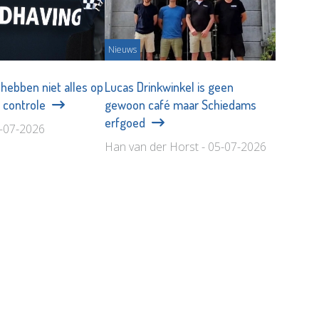
Nieuws
hebben niet alles op
Lucas Drinkwinkel is geen
ij controle
gewoon café maar Schiedams
erfgoed
9-07-2026
Han van der Horst - 05-07-2026