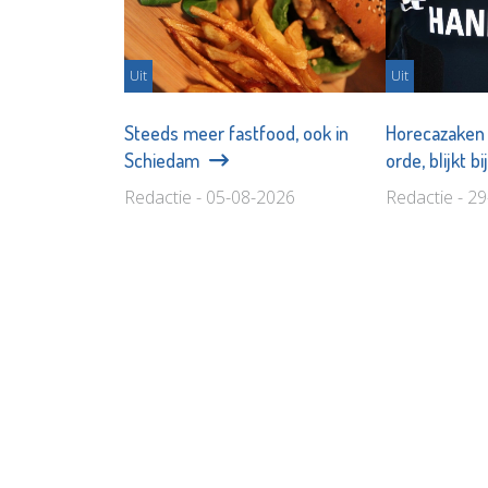
Uit
Uit
Steeds meer fastfood, ook in
Horecazaken 
Schiedam
orde, blijkt b
Redactie - 05-08-2026
Redactie - 2