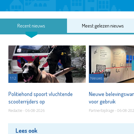
Recent nieuws
Meest gelezen nieuws
112
Nieuws
Politiehond spoort vluchtende
Nieuwe belevingswan
scooterrijders op
voor gebruik
Redactie - 06-08-2026
Partnerbijdrage - 06-08-20
Lees ook