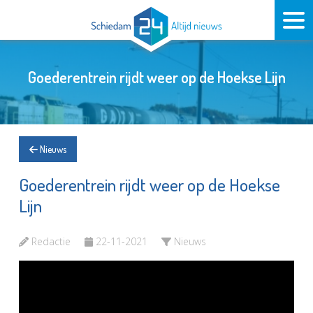
Goederentrein rijdt weer op de Hoekse Lijn
Nieuws
Goederentrein rijdt weer op de Hoekse
Lijn
Redactie
22-11-2021
Nieuws