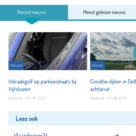
Recent nieuws
Meest gelezen nieuws
Nieuws
Wonen
Inbraakgolf op parkeerplaats bij
Conditie dijken in Del
Vijfsluizen
achteruit
Redactie - 07-08-2026
Redactie - 07-08-2026
Lees ook
Vlaardingen24