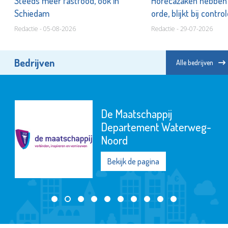
n
Steeds meer fastfood, ook in
Horecazaken hebben n
Schiedam
orde, blijkt bij contro
Redactie - 05-08-2026
Redactie - 29-07-2026
Bedrijven
Alle bedrijven
De Maatschappij
Departement Waterweg-
Noord
Bekijk de pagina