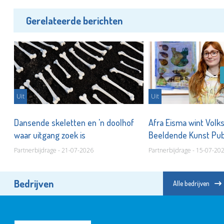
Gerelateerde berichten
Uit
Uit
Dansende skeletten en 'n doolhof
Afra Eisma wint Volk
waar uitgang zoek is
Beeldende Kunst Pub
Partnerbijdrage - 21-07-2026
Partnerbijdrage - 15-07-20
Bedrijven
Alle bedrijven