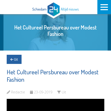
Het Cultureel Persbureau over Modest
Fashion
Uit
Het Cultureel Persbureau over Modest
Fashion
Redactie
23-09-2019
Uit