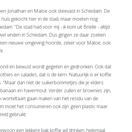
bben Jonathan en Maloe ook steevast in Schiedam. De
huis gekocht hier in de stad, maar moeten nog
am. “De stad had voor mij - ik kom uit Brielle - altijd
 wel vinden in Schiedam. Dus gingen ze daar zoeken
n een nieuwe omgeving hoorde, zeker voor Maloe, ook
k.
zond en bewust wordt gegeten en gedronken. Ook dat
thies en salades, dat is de kern. Natuurlijk is er koffie
. “Maar dan niet de suikerbommetjes die je elders
 banaan en havermout. Verder zullen er brownies zijn,
ok worteltaart gaan maken van het residu van de
aam moet het consumeren ook zijn: geen plastic maar
eld gebruikt.
gewoon een lekkere bak koffie wil drinken, helemaal