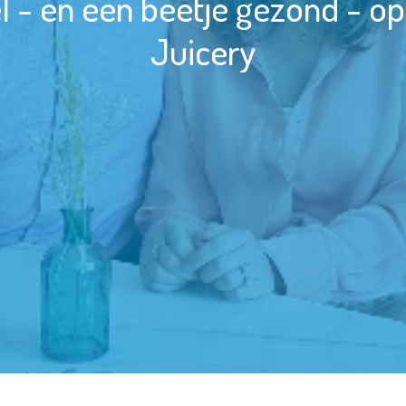
l - en een beetje gezond - op
Juicery