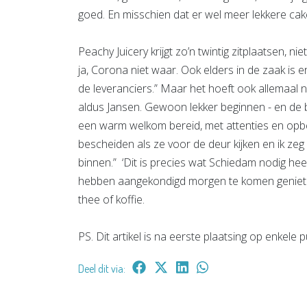
goed. En misschien dat er wel meer lekkere ca
Peachy Juicery krijgt zo’n twintig zitplaatsen, nie
ja, Corona niet waar. Ook elders in de zaak i
de leveranciers.” Maar het hoeft ook allemaal 
aldus Jansen. Gewoon lekker beginnen - en de
een warm welkom bereid, met attenties en op
bescheiden als ze voor de deur kijken en ik ze
binnen.” ‘Dit is precies wat Schiedam nodig heef
hebben aangekondigd morgen te komen genieten
thee of koffie.
PS. Dit artikel is na eerste plaatsing op enkele
Deel dit via: