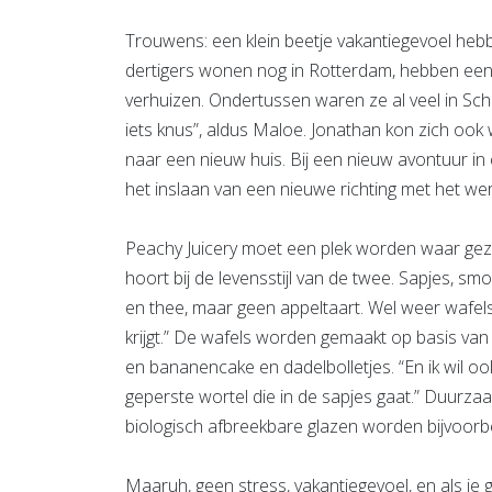
Trouwens: een klein beetje vakantiegevoel he
dertigers wonen nog in Rotterdam, hebben een 
verhuizen. Ondertussen waren ze al veel in Schied
iets knus”, aldus Maloe. Jonathan kon zich ook
naar een nieuw huis. Bij een nieuw avontuur i
het inslaan van een nieuwe richting met het wer
Peachy Juicery moet een plek worden waar ge
hoort bij de levensstijl van de twee. Sapjes, smoo
en thee, maar geen appeltaart. Wel weer wafels
krijgt.” De wafels worden gemaakt op basis van
en bananencake en dadelbolletjes. “En ik wil o
geperste wortel die in de sapjes gaat.” Duurz
biologisch afbreekbare glazen worden bijvoorbe
Maaruh, geen stress, vakantiegevoel, en als je 