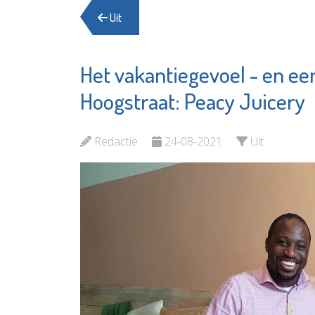
Uit
Het vakantiegevoel - en ee
Stichting Primo
Het Sch
Schiedam
Boekhu
Hoogstraat: Peacy Juicery
Bekijk de pagina
Bekijk d
Redactie
24-08-2021
Uit