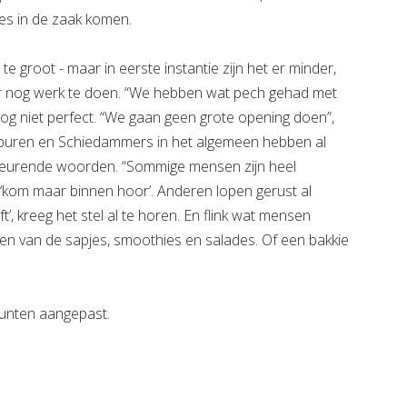
kes in de zaak komen.
t te groot - maar in eerste instantie zijn het er minder,
s er nog werk te doen. “We hebben wat pech gehad met
nog niet perfect. “We gaan geen grote opening doen”,
 buren en Schiedammers in het algemeen hebben al
beurende woorden. “Sommige mensen zijn heel
g ‘kom maar binnen hoor’. Anderen lopen gerust al
t’, kreeg het stel al te horen. En flink wat mensen
 van de sapjes, smoothies en salades. Of een bakkie
 punten aangepast.