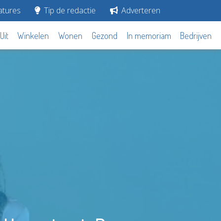
tures
Tip de redactie
Adverteren
Uit
Winkelen
Wonen
Gezond
In memoriam
Bedrijven