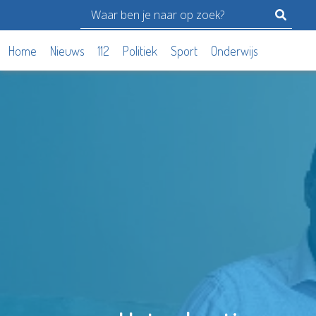
Home
Nieuws
112
Politiek
Sport
Onderwijs