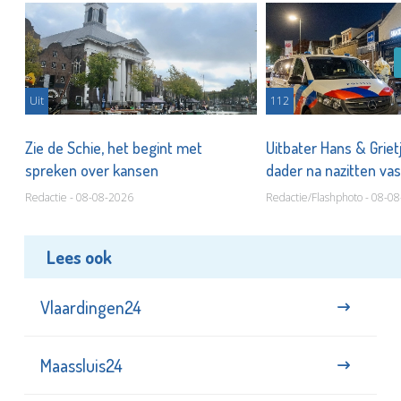
Uit
112
Zie de Schie, het begint met
Uitbater Hans & Griet
spreken over kansen
dader na nazitten va
Redactie - 08-08-2026
Redactie/Flashphoto - 08-0
Lees ook
Vlaardingen24
Maassluis24