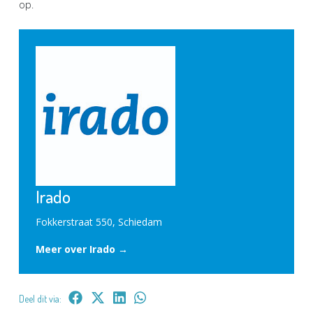
op.
Irado
Fokkerstraat 550, Schiedam
Meer over Irado →
Deel dit via: