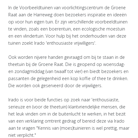
In de Voorbeeldtuinen van voorlichtingscentrum de Groene
Raat aan de Harreweg doen bezoekers inspiratie en ideeën
op voor hun eigen tuin. Er zijn verschillende voorbeeldtuinen
te vinden, zoals een boerentuin, een ecologische moestuin
en een vlindertuin. Voor hulp bij het onderhouden van deze
tuinen zoekt Irado 'enthousiaste vrijwilligers'.
Ook worden nijvere handen gevraagd om bij te staan in de
theetuin bij de Groene Raat. Die is geopend op woensdag-
en zondagmiddag (van twaalf tot vier) en biedt bezoekers en
passanten de gelegenheid een kop koffie of thee te drinken.
Die worden ook geserveerd door de vrijwiligers.
Irado is voor beide functies op zoek naar 'enthousiaste,
serieuze en (voor de theetuin) klantvriendelijke mensen, die
het leuk vinden om in de buitenlucht te werken, in het bezit
van een verklaring omtrent gedrag of bereid deze via Irado
aan te vragen "Kennis van (moes)tuinieren is wel prettig, maar
niet verplicht."