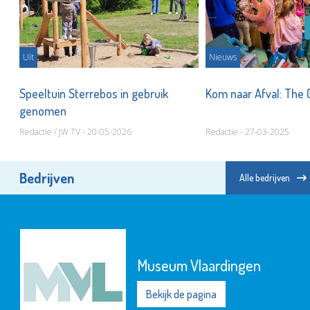
Uit
Nieuws
ol
Speeltuin Sterrebos in gebruik
Kom naar Afval: The
genomen
Redactie / JW TV - 20-05-2026
Redactie - 27-03-2025
Bedrijven
Alle bedrijven
Museum Vlaardingen
Bekijk de pagina