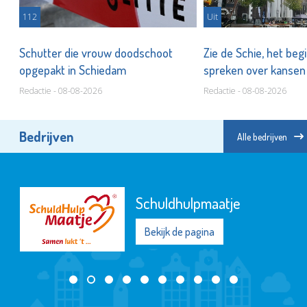
112
Uit
Schutter die vrouw doodschoot
Zie de Schie, het beg
opgepakt in Schiedam
spreken over kanse
Redactie - 08-08-2026
Redactie - 08-08-2026
Bedrijven
Alle bedrijven
Schuldhulpmaatje
Bekijk de pagina