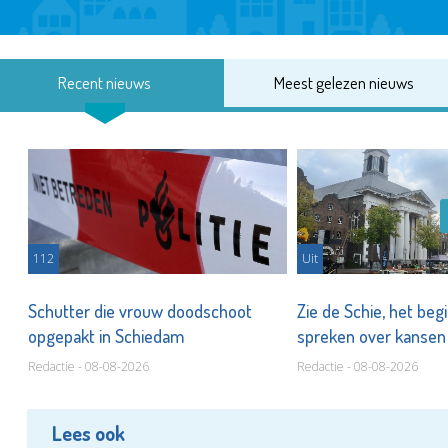
Recent nieuws
Meest gelezen nieuws
112
Uit
Schutter die vrouw doodschoot
Zie de Schie, het beg
opgepakt in Schiedam
spreken over kanse
Redactie - 08-08-2026
Redactie - 08-08-2026
Lees ook