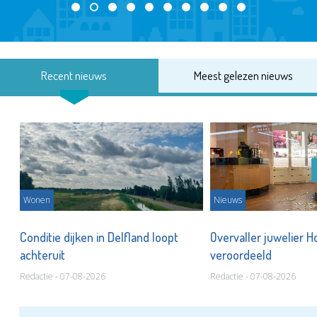
Recent nieuws
Meest gelezen nieuws
Wonen
Nieuws
Conditie dijken in Delfland loopt
Overvaller juwelier H
achteruit
veroordeeld
Redactie - 07-08-2026
Redactie - 07-08-2026