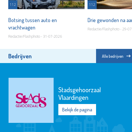
112
112
t
Botsing tussen auto en
Drie gewonden na aa
vrachtwagen
Redactie/Flashphoto - 29-0
Redactie/Flashphoto - 31-07-2026
Bedrijven
Alle bedrijven
Stadsgehoorzaal
Vlaardingen
Bekijk de pagina