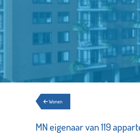
Wonen
MN eigenaar van 119 appar
De
Service
OproepCentrale
Woningv