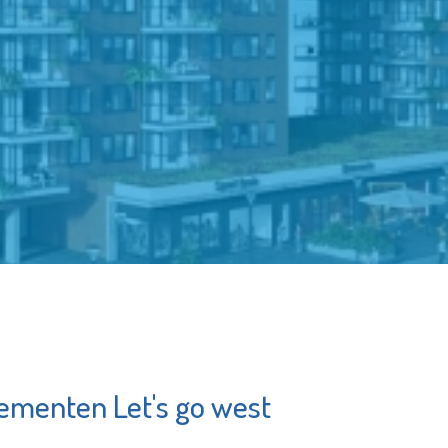
tementen Let's go west
Sir Winston Fun
punt
& Games
erbetering