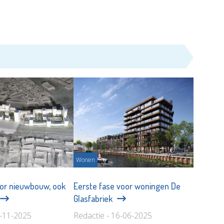
Wonen
oor nieuwbouw, ook
Eerste fase voor woningen De
Glasfabriek
0-11-2025
Redactie - 16-06-2025