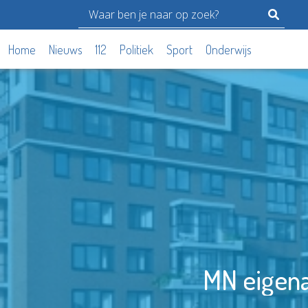
Home
Nieuws
112
Politiek
Sport
Onderwijs
MN eigena