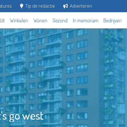
tures
Tip de redactie
Adverteren
Uit
Winkelen
Wonen
Gezond
In memoriam
Bedrijven
's go west