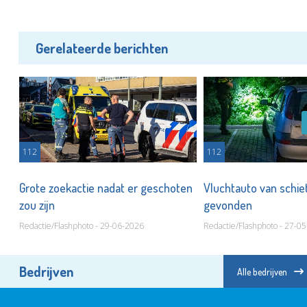
Gerelateerde berichten
112
112
Grote zoekactie nadat er geschoten
Vluchtauto van schiet
zou zijn
gevonden
Redactie/Flashphoto - 29-06-2026
Redactie/Flashphoto - 27-0
Bedrijven
Alle bedrijven