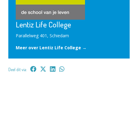
Lentiz Life College
Parallelweg 401, Schiedam
Meer over Lentiz Life College →
Deel dit via: