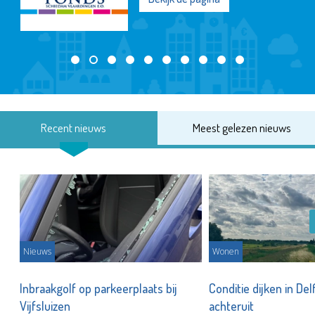
Recent nieuws
Meest gelezen nieuws
Nieuws
Wonen
Inbraakgolf op parkeerplaats bij
Conditie dijken in Del
Vijfsluizen
achteruit