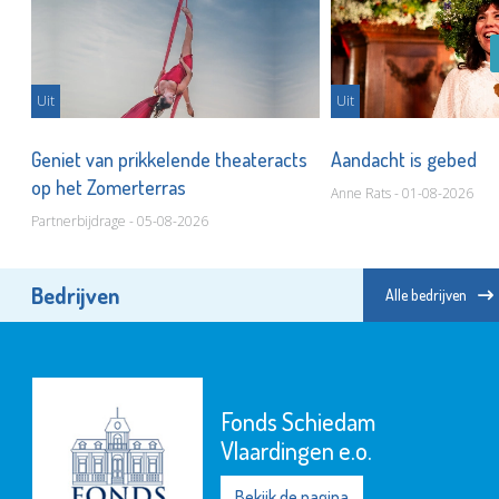
Uit
Uit
Geniet van prikkelende theateracts
Aandacht is gebed
op het Zomerterras
Anne Rats - 01-08-2026
Partnerbijdrage - 05-08-2026
Bedrijven
Alle bedrijven
Fonds Schiedam
Vlaardingen e.o.
Bekijk de pagina