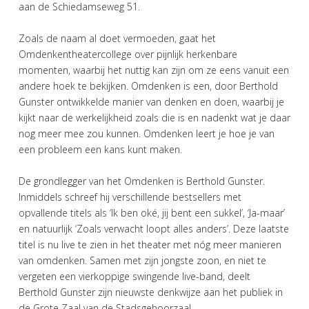
aan de Schiedamseweg 51.
Zoals de naam al doet vermoeden, gaat het
Omdenkentheatercollege over pijnlijk herkenbare
momenten, waarbij het nuttig kan zijn om ze eens vanuit een
andere hoek te bekijken. Omdenken is een, door Berthold
Gunster ontwikkelde manier van denken en doen, waarbij je
kijkt naar de werkelijkheid zoals die is en nadenkt wat je daar
nog meer mee zou kunnen. Omdenken leert je hoe je van
een probleem een kans kunt maken.
De grondlegger van het Omdenken is Berthold Gunster.
Inmiddels schreef hij verschillende bestsellers met
opvallende titels als ‘Ik ben oké, jij bent een sukkel’, ‘Ja-maar’
en natuurlijk ‘Zoals verwacht loopt alles anders’. Deze laatste
titel is nu live te zien in het theater met nóg meer manieren
van omdenken. Samen met zijn jongste zoon, en niet te
vergeten een vierkoppige swingende live-band, deelt
Berthold Gunster zijn nieuwste denkwijze aan het publiek in
de Grote Zaal van de Stadsgehoorzaal.