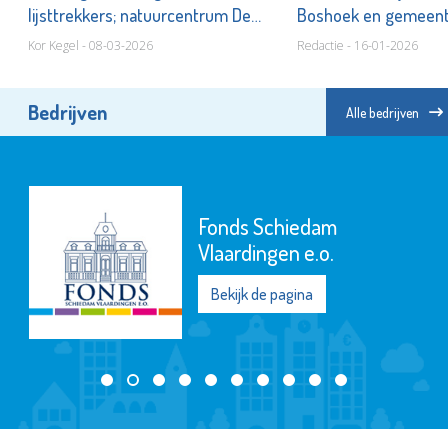
lijsttrekkers; natuurcentrum De
Boshoek en gemeen
Boshoek
Kor Kegel - 08-03-2026
Redactie - 16-01-2026
Bedrijven
Alle bedrijven
Fonds Schiedam
Vlaardingen e.o.
Bekijk de pagina