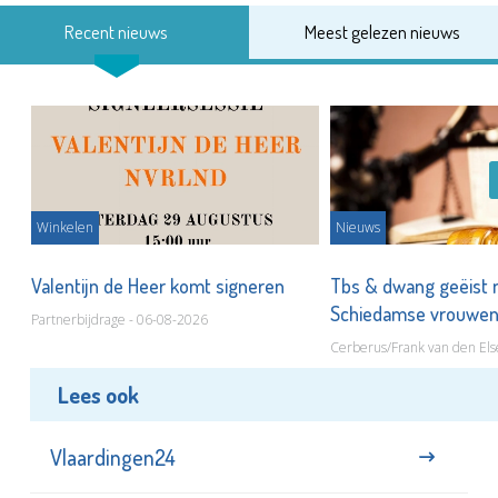
Recent nieuws
Meest gelezen nieuws
Winkelen
Nieuws
Valentijn de Heer komt signeren
Tbs & dwang geëist 
Schiedamse vrouwe
Partnerbijdrage - 06-08-2026
Cerberus/Frank van den Els
Lees ook
Vlaardingen24