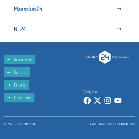
Maassluis24
NL24
Adverteren
Contact
Privacy
Volg ons:
Disclaimer
© 2026 - Schiedam24
Crealisatie door
The MindOffice