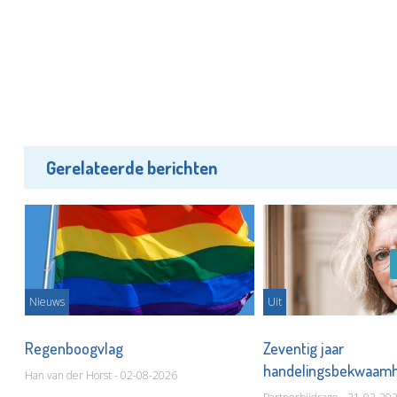
Gerelateerde berichten
Nieuws
Uit
Regenboogvlag
Zeventig jaar
handelingsbekwaamh
Han van der Horst - 02-08-2026
vrouwen