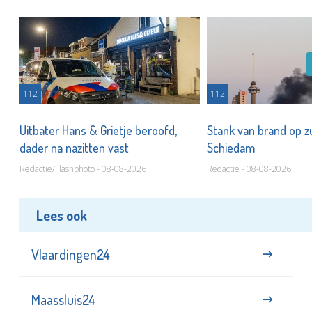
112
112
Uitbater Hans & Grietje beroofd,
Stank van brand op zu
dader na nazitten vast
Schiedam
Redactie/Flashphoto - 08-08-2026
Redactie - 08-08-2026
Lees ook
Vlaardingen24
Maassluis24