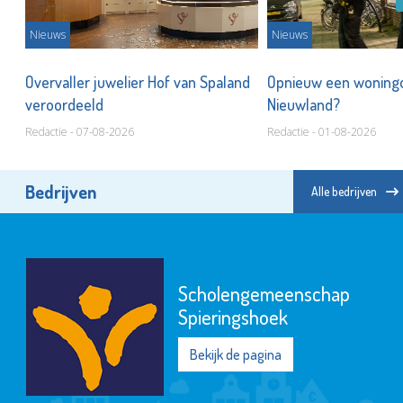
Nieuws
Nieuws
'
Overvaller juwelier Hof van Spaland
Opnieuw een woningo
veroordeeld
Nieuwland?
Redactie - 07-08-2026
Redactie - 01-08-2026
Bedrijven
Alle bedrijven
Scholengemeenschap
Spieringshoek
Bekijk de pagina