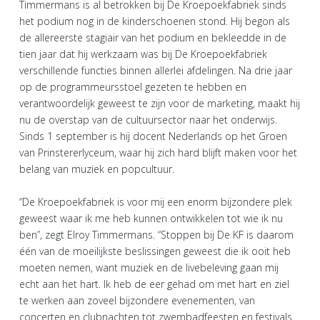
Timmermans is al betrokken bij De Kroepoekfabriek sinds
het podium nog in de kinderschoenen stond. Hij begon als
de allereerste stagiair van het podium en bekleedde in de
tien jaar dat hij werkzaam was bij De Kroepoekfabriek
verschillende functies binnen allerlei afdelingen. Na drie jaar
op de programmeursstoel gezeten te hebben en
verantwoordelijk geweest te zijn voor de marketing, maakt hij
nu de overstap van de cultuursector naar het onderwijs.
Sinds 1 september is hij docent Nederlands op het Groen
van Prinstererlyceum, waar hij zich hard blijft maken voor het
belang van muziek en popcultuur.
“De Kroepoekfabriek is voor mij een enorm bijzondere plek
geweest waar ik me heb kunnen ontwikkelen tot wie ik nu
ben”, zegt Elroy Timmermans. “Stoppen bij De KF is daarom
één van de moeilijkste beslissingen geweest die ik ooit heb
moeten nemen, want muziek en de livebeleving gaan mij
echt aan het hart. Ik heb de eer gehad om met hart en ziel
te werken aan zoveel bijzondere evenementen, van
concerten en clubnachten tot zwembadfeesten en festivals.