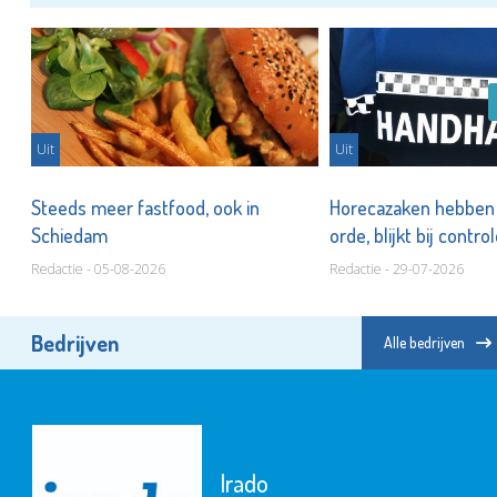
Uit
Uit
n
Steeds meer fastfood, ook in
Horecazaken hebben n
Schiedam
orde, blijkt bij contro
Redactie - 05-08-2026
Redactie - 29-07-2026
Bedrijven
Alle bedrijven
Irado