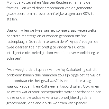
Monique Rotteveel en Maarten Reuderink namens de
fracties. Hen werd door ambtenaren van de gemeente
geadviseerd om hierover schriftelijke vragen aan B&W te
stellen.
Daarom willen de twee van het college graag weten welke
concrete maatregelen er worden genomen om 'de
rattenplaag in Schiedam te bestrijden?' 'Fijntjes' voegen de
twee daaraan toe het prettig te vinden 'als u onze
intelligentie niet beledigt door weer iets over voorlichting te
schrijven'.
"Hoe weegt u de uitspraak van uw (wijk)vakafdeling dat dit
probleem binnen drie maanden zou zijn opgelost, terwijl dit
aantoonbaar niet het geval was?", is een andere vraag
waarop Reuderink en Rotteveel antwoord willen. Ook willen
ze weten wat er voor consequenties worden verbonden aan
'deze onder uw politieke verantwoordelijkheid gedane,
grootspraak', doelend op de woorden van Spencer.