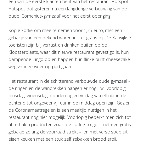
één van de eerste klanten bent van het restaurant Hotspot
Hutspot dat gisteren na een langdurige verbouwing van de
oude 'Comenius-gymzaal' voor het eerst openging.
Kopje koffie om mee te nemen voor 1,25 euro, met een
gebakje van een bekend warenhuis er gratis bij. De Katwijkse
toeristen zijn blij verrast en drinken buiten op de
Kloosterplaats, waar dit nieuwe restaurant gevestigd is, hun
dampende lungo op en happen hun flinke punt cheesecake
weg voor ze weer op pad gaan.
Het restaurant in de schitterend verbouwde oude gymzaal -
de ringen en de wandrekken hangen er nog - wil voorlopig
dinsdag, woensdag, donderdag en vrijdag van elf uur in de
ochtend tot ongeveer vijf uur in de middag open zijn. Gezien
de Coronamaatregelen is een maaltijd nuttigen in het
restaurant nog niet mogelijk. Voorlopig beperkt men zich tot
af te halen producten zoals de coffee-to-go - met een gratis
gebakje zolang de voorraad strekt - en met verse soep uit
eigen keuken met een stuk zelf gebakken brood erbij.