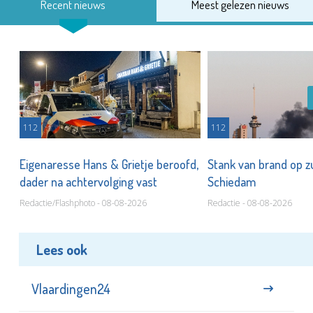
Recent nieuws
Meest gelezen nieuws
112
112
Eigenaresse Hans & Grietje beroofd,
Stank van brand op zu
dader na achtervolging vast
Schiedam
Redactie/Flashphoto - 08-08-2026
Redactie - 08-08-2026
Lees ook
Vlaardingen24