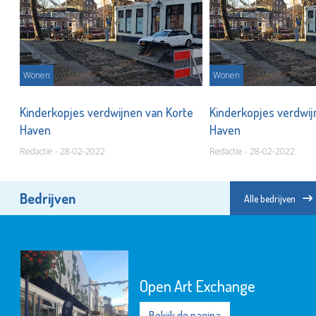
Wonen
Wonen
e
Kinderkopjes verdwijnen van Korte
Kinderkopjes verdwij
Haven
Haven
Redactie - 28-02-2022
Redactie - 28-02-2022
Bedrijven
Alle bedrijven
Open Art Exchange
Bekijk de pagina