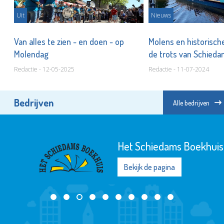
Uit
Nieuws
Van alles te zien - en doen - op
Molens en historisch
Molendag
de trots van Schied
Redactie - 12-05-2025
Redactie - 11-07-2024
Bedrijven
Alle bedrijven
Het Schiedams Boekhuis
Bekijk de pagina