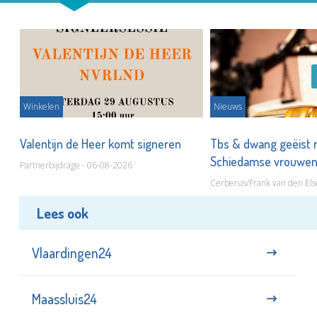
Winkelen
Nieuws
Valentijn de Heer komt signeren
Tbs & dwang geëist 
Schiedamse vrouwe
Partnerbijdrage - 06-08-2026
Cerberus/Frank van den Els
Lees ook
Vlaardingen24
Maassluis24