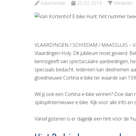
Schiedam
Bekijk d
Advertentie
20-02-2019
Winkelen
Bekijk de pagina
VLAARDINGEN / SCHIEDAM / MAASSLUIS – Van Kor
Vlaardingen-Holy. Dit jubileum moet gevierd. Beh
kennisgeeft van spectaculaire aanbiedingen, h
speciaals bedacht. Iedereen kan deelnemen aa
gloednieuwe Cortina e-bike ter waarde van 159
Wil jij ook een Cortina e-bike winnen? Doe dan 
spiksplinternieuwe e-bike. Kijk voor alle info en
Vanaf gisteren is er dagelijk een hint voor de ‘