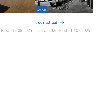
Wonen
Liduinastraat
Horst - 17-08-2025
Han van der Horst - 13-07-2025