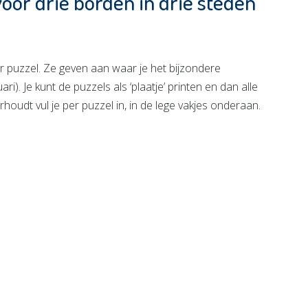
voor drie borden in drie steden
er puzzel. Ze geven aan waar je het bijzondere
i). Je kunt de puzzels als ‘plaatje’ printen en dan alle
udt vul je per puzzel in, in de lege vakjes onderaan.