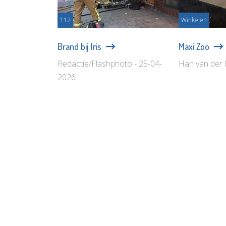
112
Winkelen
Brand bij Iris
Maxi Zoo
Redactie/Flashphoto - 25-04-
Han van der 
2026