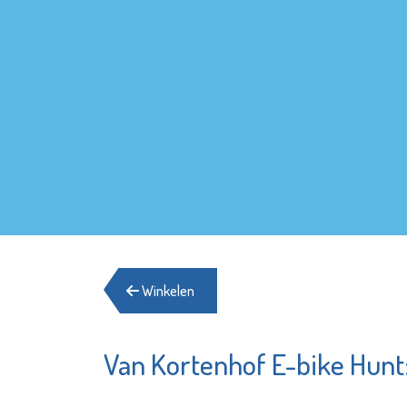
Winkelen
Van Kortenhof E-bike Hun
Stedelijk
YETS Fo
Museum