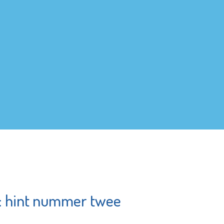
t: hint nummer twee
Museum
undation
Vlaardingen