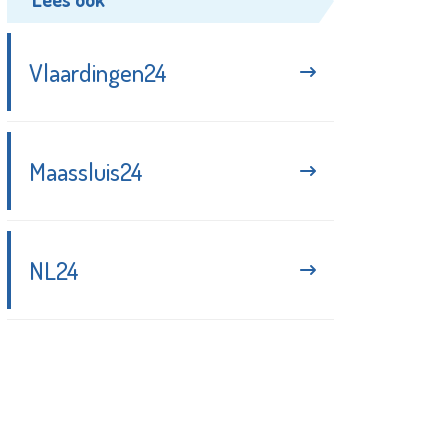
Vlaardingen24
Maassluis24
NL24
Blijf up-to-date