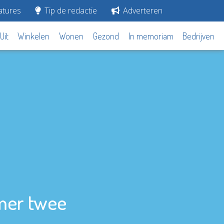
tures
Tip de redactie
Adverteren
Uit
Winkelen
Wonen
Gezond
In memoriam
Bedrijven
mmer twee