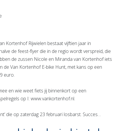
e pagina
Bekijk de pagina
tenhof Rijwielen bestaat vijftien jaar in
alve de feest-flyer die in de regio wordt verspreid, die
ebben de zussen Nicole en Miranda van Kortenhof iets
n de Van Kortenhof E-bike Hunt, met kans op een
9 euro.
mee en wie weet fiets jij binnenkort op een
 spelregels op I: www.vankortenhof.nl.
hunt’ die op zaterdag 23 februari losbarst. Succes…