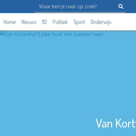
Home
Nieuws
112
Politiek
Sport
Onderwijs
Van Kort