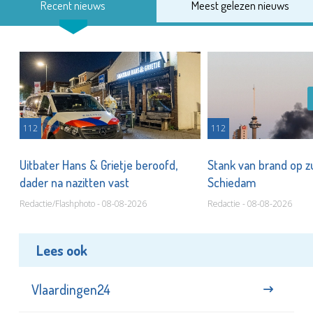
Recent nieuws
Meest gelezen nieuws
112
112
Uitbater Hans & Grietje beroofd,
Stank van brand op zu
dader na nazitten vast
Schiedam
Redactie/Flashphoto - 08-08-2026
Redactie - 08-08-2026
Lees ook
Vlaardingen24