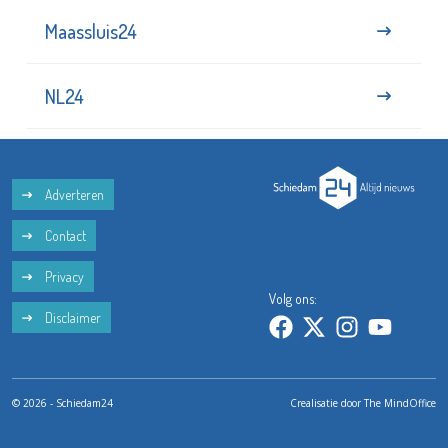
Maassluis24
NL24
Adverteren
Contact
Privacy
Volg ons:
Disclaimer
© 2026 - Schiedam24
Crealisatie door
The MindOffice