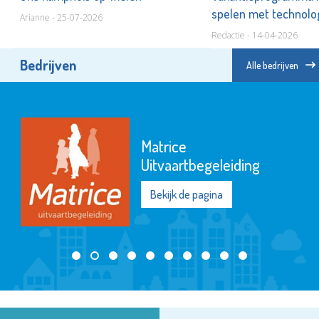
spelen met technolo
Arianne - 25-07-2026
Redactie - 14-04-2026
Bedrijven
Alle bedrijven
Matrice
Uitvaartbegeleiding
Bekijk de pagina