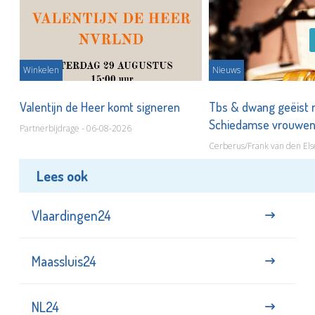
Winkelen
Nieuws
Valentijn de Heer komt signeren
Tbs & dwang geëist 
Schiedamse vrouwe
Partnerbijdrage - 06-08-2026
Cerberus/Frank van den Els
Lees ook
Vlaardingen24
Maassluis24
NL24